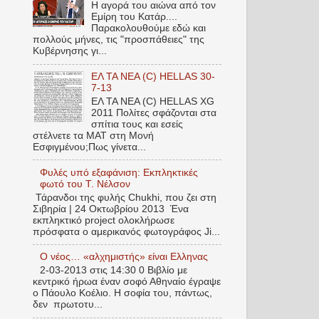
Η αγορά του αιώνα από τον
Εμίρη του Κατάρ....
Παρακολουθούμε εδώ και
πολλούς μήνες, τις "προσπάθειες" της
Κυβέρνησης γι...
EΛ TA NEA (C) HELLAS 30-
7-13
EΛ TA NEA (C) HELLAS XG
2011 Πολίτες σφάζονται στα
σπίτια τους και εσείς
στέλνετε τα ΜΑΤ στη Μονή
Εσφιγμένου;Πως γίνετα...
Φυλές υπό εξαφάνιση: Εκπληκτικές
φωτό του Τ. Νέλσον
Τάρανδοι της φυλής Chukhi, που ζει στη
Σιβηρία | 24 Οκτωβρίου 2013 Ένα
εκπληκτικό project ολοκλήρωσε
πρόσφατα ο αμερικανός φωτογράφος Ji...
Ο νέος… «αλχημιστής» είναι Ελληνας
2-03-2013 στις 14:30 0 Βιβλίο με
κεντρικό ήρωα έναν σοφό Αθηναίο έγραψε
ο Πάουλο Κοέλιο. Η σοφία του, πάντως,
δεν πρωτοτυ...