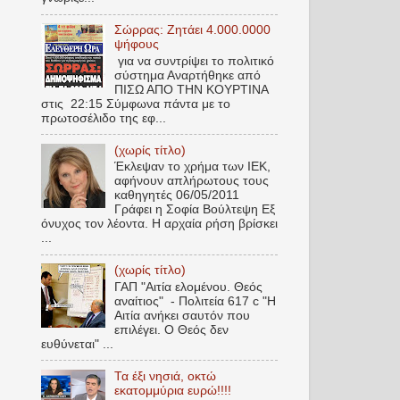
Σώρρας: Ζητάει 4.000.0000
ψήφους
για να συντρίψει το πολιτικό
σύστημα Αναρτήθηκε από
ΠΙΣΩ ΑΠΟ ΤΗΝ ΚΟΥΡΤΙΝΑ
στις 22:15 Σύμφωνα πάντα με το
πρωτοσέλιδο της εφ...
(χωρίς τίτλο)
Έκλεψαν το χρήμα των ΙΕΚ,
αφήνουν απλήρωτους τους
καθηγητές 06/05/2011
Γράφει η Σοφία Βούλτεψη Εξ
όνυχος τον λέοντα. Η αρχαία ρήση βρίσκει
...
(χωρίς τίτλο)
ΓΑΠ "Αιτία ελομένου. Θεός
αναίτιος" - Πολιτεία 617 c "Η
Αιτία ανήκει σαυτόν που
επιλέγει. Ο Θεός δεν
ευθύνεται" ...
Τα έξι νησιά, οκτώ
εκατομμύρια ευρώ!!!!